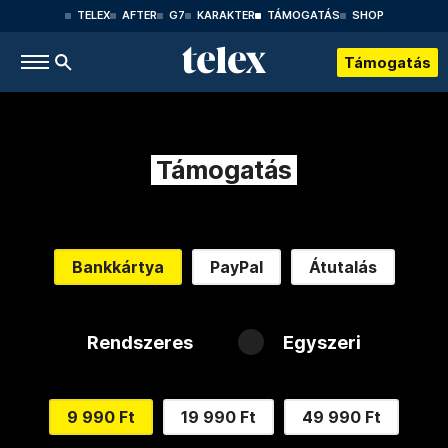
TELEX
AFTER
G7
KARAKTER
TÁMOGATÁS
SHOP
Támogatás
Támogatás
Bankkártya
PayPal
Átutalás
Rendszeres
Egyszeri
9 990 Ft
19 990 Ft
49 990 Ft