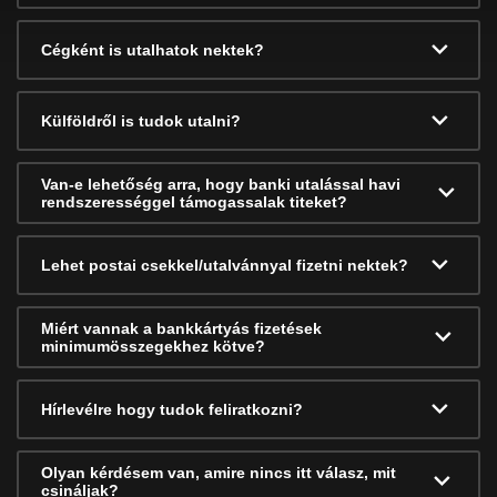
Cégként is utalhatok nektek?
Külföldről is tudok utalni?
Van-e lehetőség arra, hogy banki utalással havi
rendszerességgel támogassalak titeket?
Lehet postai csekkel/utalvánnyal fizetni nektek?
Miért vannak a bankkártyás fizetések
minimumösszegekhez kötve?
Hírlevélre hogy tudok feliratkozni?
Olyan kérdésem van, amire nincs itt válasz, mit
csináljak?