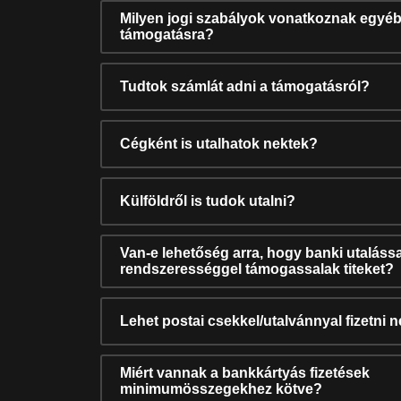
Milyen jogi szabályok vonatkoznak egyéb
támogatásra?
Tudtok számlát adni a támogatásról?
Cégként is utalhatok nektek?
Külföldről is tudok utalni?
Van-e lehetőség arra, hogy banki utalássa
rendszerességgel támogassalak titeket?
Lehet postai csekkel/utalvánnyal fizetni 
Miért vannak a bankkártyás fizetések
minimumösszegekhez kötve?