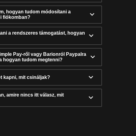
ám, hogyan tudom módosítani a
i fiókomban?
ni a rendszeres támogatást, hogyan
Simple Pay-ről vagy Barionról Paypalra
ra hogyan tudom megtenni?
t kapni, mit csináljak?
, amire nincs itt válasz, mit