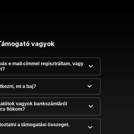
Támogató vagyok
ibás e-mail-címmel regisztráltam, vagy
et?
kezni, mi a baj?
atótok vagyok bankszámláról
incs fiókom?
oztatni a támogatási összeget,