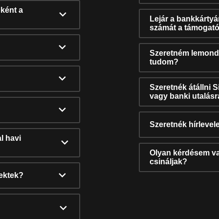
ként a
Lejár a bankkárty
számát a támogató
Szeretném lemonda
tudom?
Szeretnék átállni 
vagy banki utalás
Szeretnék hírlevele
l havi
Olyan kérdésem van
csináljak?
nektek?