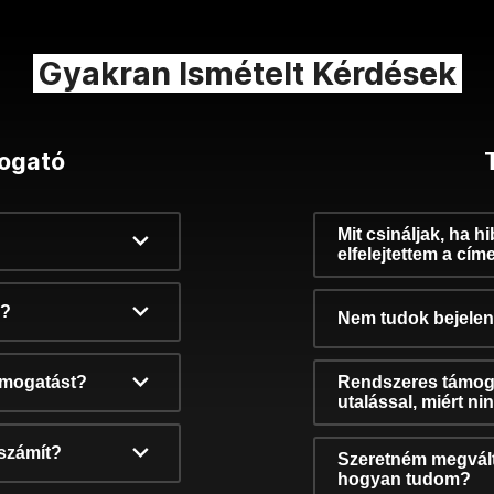
Gyakran Ismételt Kérdések
ogató
Mit csináljak, ha h
elfelejtettem a cím
k?
Nem tudok bejelent
támogatást?
Rendszeres támog
utalással, miért n
számít?
Szeretném megvált
hogyan tudom?