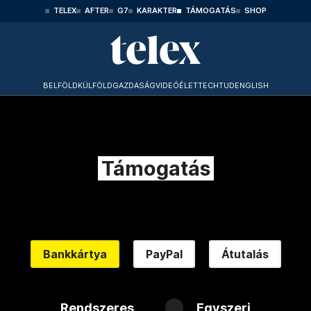
TELEX
AFTER
G7
KARAKTER
TÁMOGATÁS
SHOP
BELFÖLD
KÜLFÖLD
GAZDASÁG
VIDEÓ
ÉLET
TECHTUD
ENGLISH
Támogatás
Bankkártya
PayPal
Átutalás
Rendszeres
Egyszeri