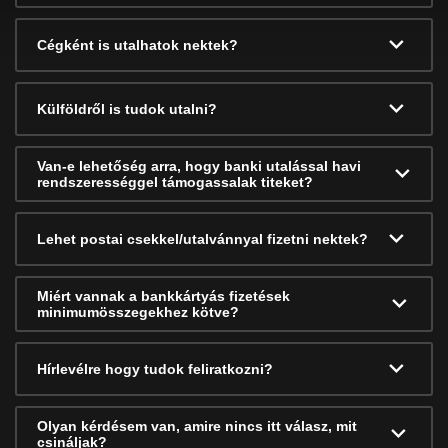
Cégként is utalhatok nektek?
Külföldről is tudok utalni?
Van-e lehetőség arra, hogy banki utalással havi
rendszerességgel támogassalak titeket?
Lehet postai csekkel/utalvánnyal fizetni nektek?
Miért vannak a bankkártyás fizetések
minimumösszegekhez kötve?
Hírlevélre hogy tudok feliratkozni?
Olyan kérdésem van, amire nincs itt válasz, mit
csináljak?