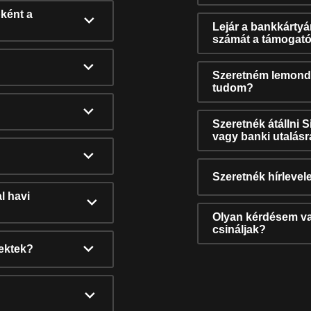
ként a
Lejár a bankkárty
számát a támogató
Szeretném lemonda
tudom?
Szeretnék átállni 
vagy banki utalás
Szeretnék hírlevele
l havi
Olyan kérdésem van
csináljak?
nektek?