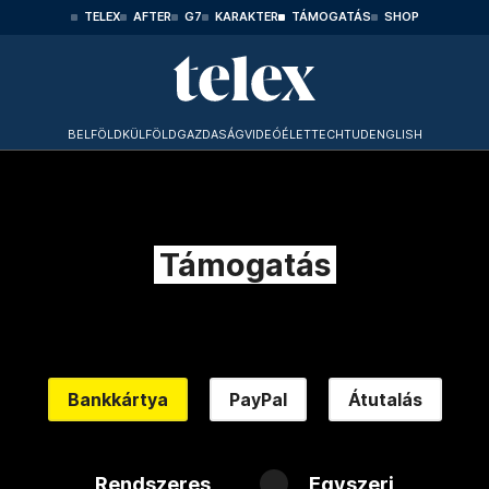
TELEX
AFTER
G7
KARAKTER
TÁMOGATÁS
SHOP
BELFÖLD
KÜLFÖLD
GAZDASÁG
VIDEÓ
ÉLET
TECHTUD
ENGLISH
Támogatás
Bankkártya
PayPal
Átutalás
Rendszeres
Egyszeri