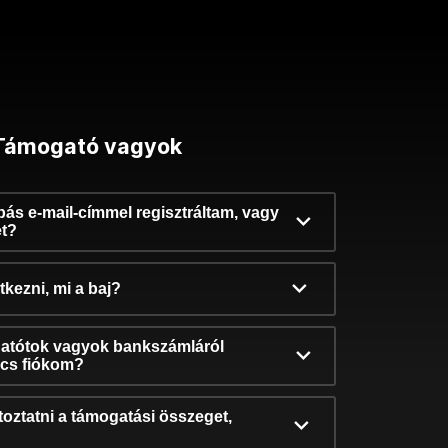
Támogató vagyok
ibás e-mail-címmel regisztráltam, vagy
et?
kezni, mi a baj?
atótok vagyok bankszámláról
incs fiókom?
oztatni a támogatási összeget,