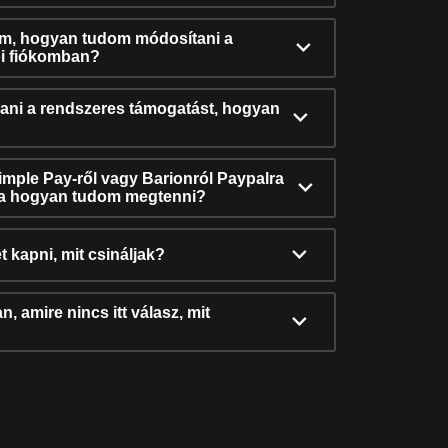
ám, hogyan tudom módosítani a
i fiókomban?
ni a rendszeres támogatást, hogyan
Simple Pay-ről vagy Barionról Paypalra
ra hogyan tudom megtenni?
t kapni, mit csináljak?
, amire nincs itt válasz, mit