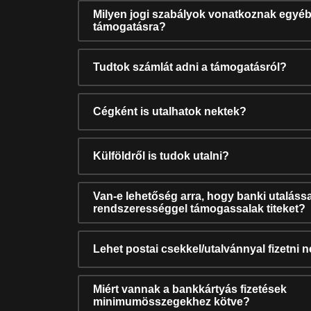
Milyen jogi szabályok vonatkoznak egyéb
támogatásra?
Tudtok számlát adni a támogatásról?
Cégként is utalhatok nektek?
Külföldről is tudok utalni?
Van-e lehetőség arra, hogy banki utalássa
rendszerességgel támogassalak titeket?
Lehet postai csekkel/utalvánnyal fizetni 
Miért vannak a bankkártyás fizetések
minimumösszegekhez kötve?