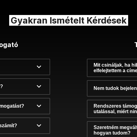
Gyakran Ismételt Kérdések
ogató
Mit csináljak, ha h
elfelejtettem a cím
k?
Nem tudok bejelent
támogatást?
Rendszeres támog
utalással, miért n
számít?
Szeretném megvált
hogyan tudom?