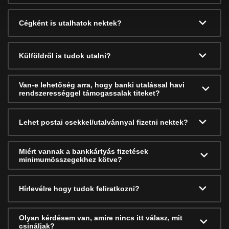
Cégként is utalhatok nektek?
Külföldről is tudok utalni?
Van-e lehetőség arra, hogy banki utalással havi
rendszerességgel támogassalak titeket?
Lehet postai csekkel/utalvánnyal fizetni nektek?
Miért vannak a bankkártyás fizetések
minimumösszegekhez kötve?
Hírlevélre hogy tudok feliratkozni?
Olyan kérdésem van, amire nincs itt válasz, mit
csináljak?