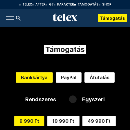
TELEX
AFTER
G7
KARAKTER
TÁMOGATÁS
SHOP
Támogatás
Támogatás
Bankkártya
PayPal
Átutalás
Rendszeres
Egyszeri
9 990 Ft
19 990 Ft
49 990 Ft