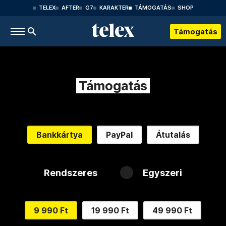
TELEX
AFTER
G7
KARAKTER
TÁMOGATÁS
SHOP
Támogatás
Támogatás
Bankkártya
PayPal
Átutalás
Rendszeres
Egyszeri
9 990 Ft
19 990 Ft
49 990 Ft