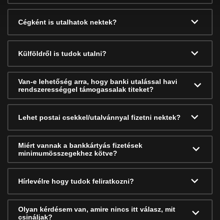
Cégként is utalhatok nektek?
Külföldről is tudok utalni?
Van-e lehetőség arra, hogy banki utalással havi
rendszerességgel támogassalak titeket?
Lehet postai csekkel/utalvánnyal fizetni nektek?
Miért vannak a bankkártyás fizetések
minimumösszegekhez kötve?
Hírlevélre hogy tudok feliratkozni?
Olyan kérdésem van, amire nincs itt válasz, mit
csináljak?