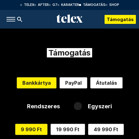
TELEX
AFTER
G7
KARAKTER
TÁMOGATÁS
SHOP
Támogatás
Támogatás
Bankkártya
PayPal
Átutalás
Rendszeres
Egyszeri
9 990 Ft
19 990 Ft
49 990 Ft