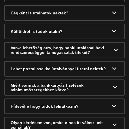
Cégként is utalhatok nektek?
Külföldről is tudok utalni?
Van-e lehetőség arra, hogy banki utalással havi
rendszerességgel támogassalak titeket?
Lehet postai csekkel/utalvánnyal fizetni nektek?
Miért vannak a bankkártyás fizetések
minimumösszegekhez kötve?
Hírlevélre hogy tudok feliratkozni?
Olyan kérdésem van, amire nincs itt válasz, mit
csináljak?