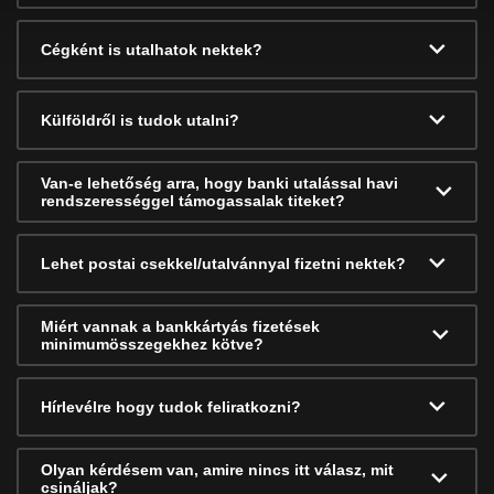
Cégként is utalhatok nektek?
Külföldről is tudok utalni?
Van-e lehetőség arra, hogy banki utalással havi
rendszerességgel támogassalak titeket?
Lehet postai csekkel/utalvánnyal fizetni nektek?
Miért vannak a bankkártyás fizetések
minimumösszegekhez kötve?
Hírlevélre hogy tudok feliratkozni?
Olyan kérdésem van, amire nincs itt válasz, mit
csináljak?