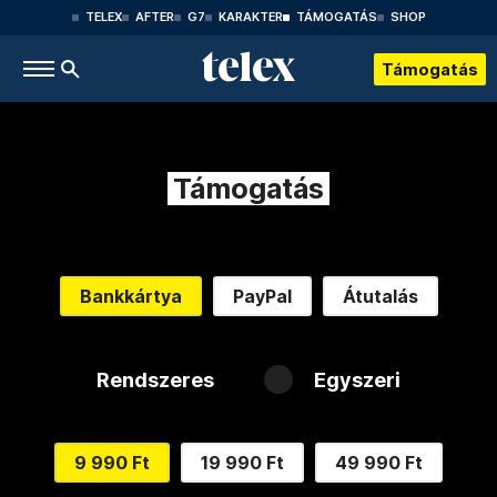
TELEX
AFTER
G7
KARAKTER
TÁMOGATÁS
SHOP
Támogatás
Támogatás
Bankkártya
PayPal
Átutalás
Rendszeres
Egyszeri
9 990 Ft
19 990 Ft
49 990 Ft