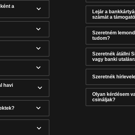
ként a
Lejár a bankkárty
számát a támogató
Szeretném lemonda
tudom?
Szeretnék átállni 
vagy banki utalás
Szeretnék hírlevele
l havi
Olyan kérdésem van
csináljak?
nektek?