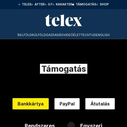
TELEX
AFTER
G7
KARAKTER
TÁMOGATÁS
SHOP
BELFÖLD
KÜLFÖLD
GAZDASÁG
VIDEÓ
ÉLET
TECHTUD
ENGLISH
Támogatás
Bankkártya
PayPal
Átutalás
Rendszeres
Egyszeri