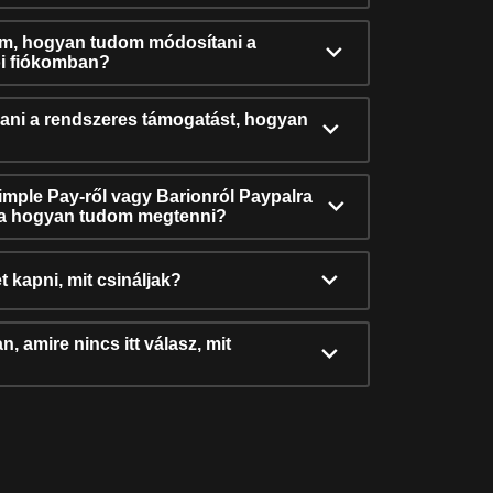
ám, hogyan tudom módosítani a
i fiókomban?
ni a rendszeres támogatást, hogyan
Simple Pay-ről vagy Barionról Paypalra
ra hogyan tudom megtenni?
t kapni, mit csináljak?
, amire nincs itt válasz, mit