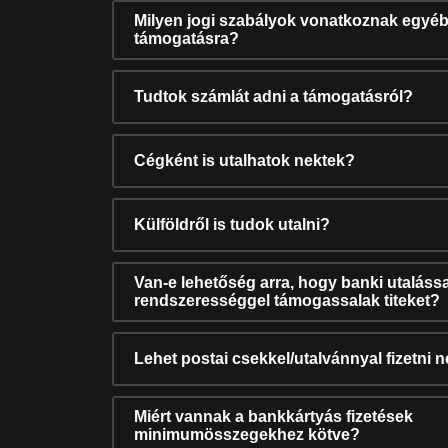
Milyen jogi szabályok vonatkoznak egyéb
támogatásra?
Tudtok számlát adni a támogatásról?
Cégként is utalhatok nektek?
Külföldről is tudok utalni?
Van-e lehetőség arra, hogy banki utalássa
rendszerességgel támogassalak titeket?
Lehet postai csekkel/utalvánnyal fizetni 
Miért vannak a bankkártyás fizetések
minimumösszegekhez kötve?