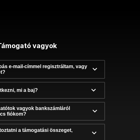
Támogató vagyok
ibás e-mail-címmel regisztráltam, vagy
et?
kezni, mi a baj?
atótok vagyok bankszámláról
incs fiókom?
oztatni a támogatási összeget,