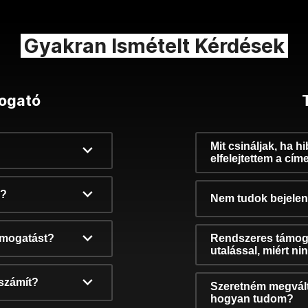
Gyakran Ismételt Kérdések
ogató
Mit csináljak, ha h
elfelejtettem a cím
k?
Nem tudok bejelent
támogatást?
Rendszeres támog
utalással, miért n
számít?
Szeretném megvált
hogyan tudom?