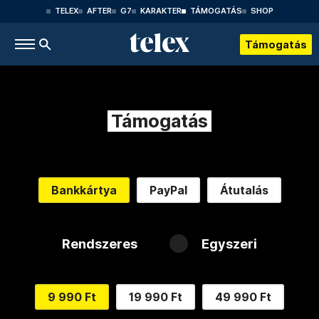
TELEX
AFTER
G7
KARAKTER
TÁMOGATÁS
SHOP
Támogatás
Támogatás
Bankkártya
PayPal
Átutalás
Rendszeres
Egyszeri
9 990 Ft
19 990 Ft
49 990 Ft