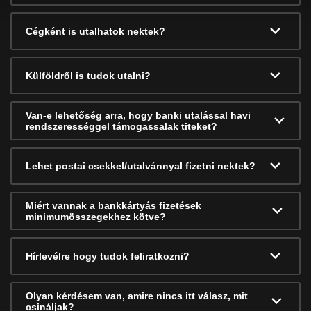
Cégként is utalhatok nektek?
Külföldről is tudok utalni?
Van-e lehetőség arra, hogy banki utalással havi
rendszerességgel támogassalak titeket?
Lehet postai csekkel/utalvánnyal fizetni nektek?
Miért vannak a bankkártyás fizetések
minimumösszegekhez kötve?
Hírlevélre hogy tudok feliratkozni?
Olyan kérdésem van, amire nincs itt válasz, mit
csináljak?