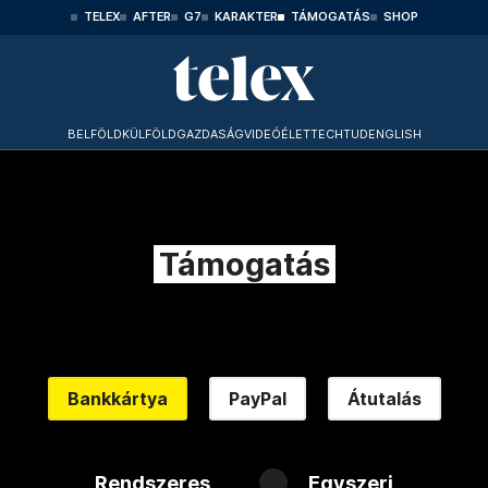
TELEX
AFTER
G7
KARAKTER
TÁMOGATÁS
SHOP
BELFÖLD
KÜLFÖLD
GAZDASÁG
VIDEÓ
ÉLET
TECHTUD
ENGLISH
Támogatás
Bankkártya
PayPal
Átutalás
Rendszeres
Egyszeri