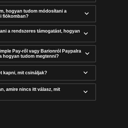
ám, hogyan tudom módosítani a
i fiókomban?
ni a rendszeres támogatást, hogyan
Simple Pay-ről vagy Barionról Paypalra
ra hogyan tudom megtenni?
t kapni, mit csináljak?
, amire nincs itt válasz, mit