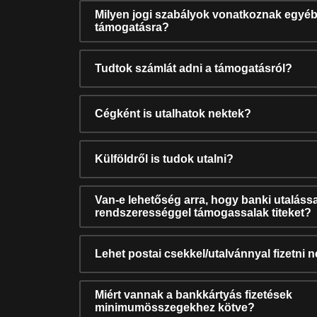
Milyen jogi szabályok vonatkoznak egyéb
támogatásra?
Tudtok számlát adni a támogatásról?
Cégként is utalhatok nektek?
Külföldről is tudok utalni?
Van-e lehetőség arra, hogy banki utalássa
rendszerességgel támogassalak titeket?
Lehet postai csekkel/utalvánnyal fizetni 
Miért vannak a bankkártyás fizetések
minimumösszegekhez kötve?