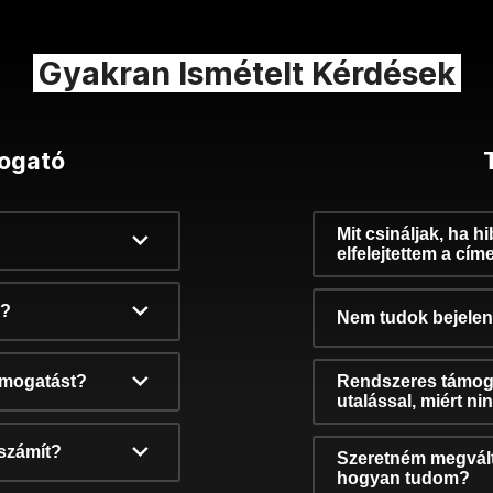
Gyakran Ismételt Kérdések
ogató
Mit csináljak, ha h
elfelejtettem a cím
k?
Nem tudok bejelent
támogatást?
Rendszeres támog
utalással, miért n
számít?
Szeretném megvált
hogyan tudom?