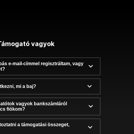
Támogató vagyok
ibás e-mail-címmel regisztráltam, vagy
et?
kezni, mi a baj?
atótok vagyok bankszámláról
incs fiókom?
oztatni a támogatási összeget,