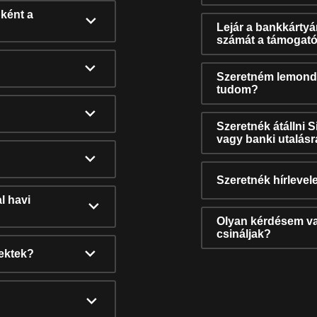
ként a
Lejár a bankkárty
számát a támogató
Szeretném lemonda
tudom?
Szeretnék átállni 
vagy banki utalás
Szeretnék hírlevele
l havi
Olyan kérdésem van
csináljak?
nektek?