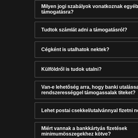
Milyen jogi szabályok vonatkoznak egyéb
támogatásra?
Tudtok számlát adni a támogatásról?
Cégként is utalhatok nektek?
Külföldről is tudok utalni?
Van-e lehetőség arra, hogy banki utalássa
rendszerességgel támogassalak titeket?
Lehet postai csekkel/utalvánnyal fizetni 
Miért vannak a bankkártyás fizetések
minimumösszegekhez kötve?