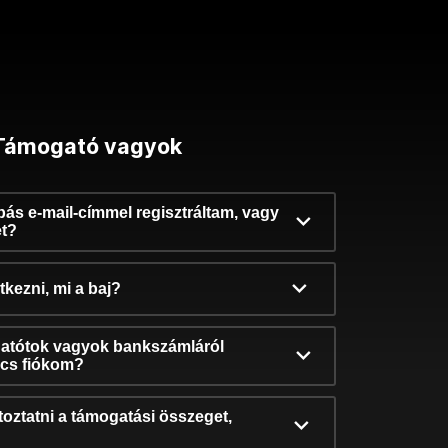
Támogató vagyok
ibás e-mail-címmel regisztráltam, vagy
et?
kezni, mi a baj?
atótok vagyok bankszámláról
incs fiókom?
oztatni a támogatási összeget,