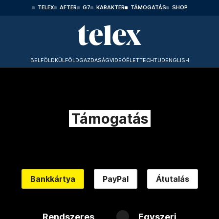
TELEX
AFTER
G7
KARAKTER
TÁMOGATÁS
SHOP
BELFÖLD
KÜLFÖLD
GAZDASÁG
VIDEÓ
ÉLET
TECHTUD
ENGLISH
Támogatás
Bankkártya
PayPal
Átutalás
Rendszeres
Egyszeri