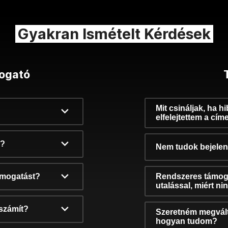
Gyakran Ismételt Kérdések
ogató
Mit csináljak, ha h
elfelejtettem a cím
k?
Nem tudok bejelent
támogatást?
Rendszeres támog
utalással, miért n
számít?
Szeretném megvált
hogyan tudom?