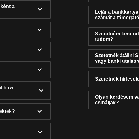
ként a
Lejár a bankkárty
számát a támogató
Szeretném lemonda
tudom?
Szeretnék átállni 
vagy banki utalás
Szeretnék hírlevele
l havi
Olyan kérdésem van
csináljak?
nektek?