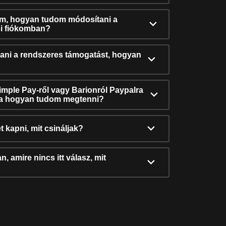
ám, hogyan tudom módosítani a
i fiókomban?
ni a rendszeres támogatást, hogyan
Simple Pay-ről vagy Barionról Paypalra
ra hogyan tudom megtenni?
t kapni, mit csináljak?
, amire nincs itt válasz, mit