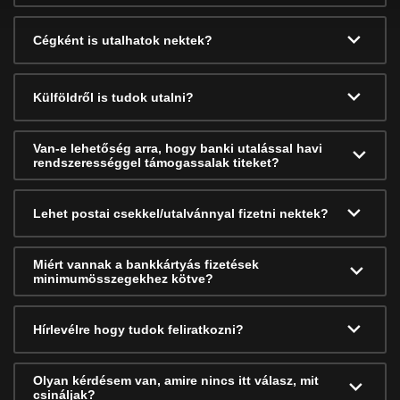
Cégként is utalhatok nektek?
Külföldről is tudok utalni?
Van-e lehetőség arra, hogy banki utalással havi
rendszerességgel támogassalak titeket?
Lehet postai csekkel/utalvánnyal fizetni nektek?
Miért vannak a bankkártyás fizetések
minimumösszegekhez kötve?
Hírlevélre hogy tudok feliratkozni?
Olyan kérdésem van, amire nincs itt válasz, mit
csináljak?