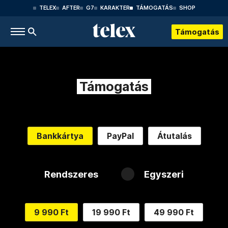
TELEX
AFTER
G7
KARAKTER
TÁMOGATÁS
SHOP
Támogatás
Támogatás
Bankkártya
PayPal
Átutalás
Rendszeres
Egyszeri
9 990 Ft
19 990 Ft
49 990 Ft