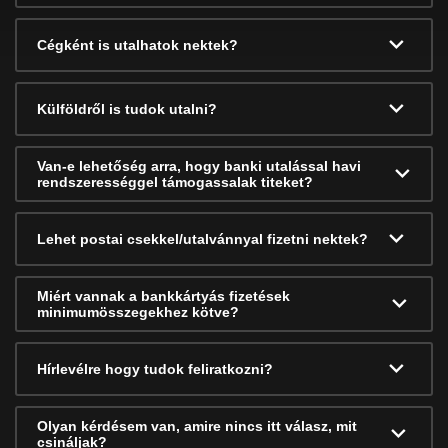
Cégként is utalhatok nektek?
Külföldről is tudok utalni?
Van-e lehetőség arra, hogy banki utalással havi
rendszerességgel támogassalak titeket?
Lehet postai csekkel/utalvánnyal fizetni nektek?
Miért vannak a bankkártyás fizetések
minimumösszegekhez kötve?
Hírlevélre hogy tudok feliratkozni?
Olyan kérdésem van, amire nincs itt válasz, mit
csináljak?