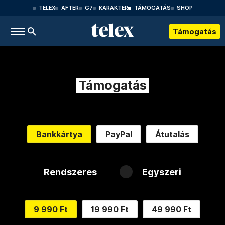
TELEX
AFTER
G7
KARAKTER
TÁMOGATÁS
SHOP
Támogatás
Támogatás
Bankkártya
PayPal
Átutalás
Rendszeres
Egyszeri
9 990 Ft
19 990 Ft
49 990 Ft