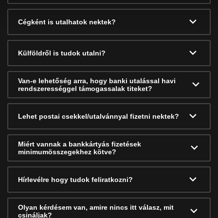
Cégként is utalhatok nektek?
Külföldről is tudok utalni?
Van-e lehetőség arra, hogy banki utalással havi
rendszerességgel támogassalak titeket?
Lehet postai csekkel/utalvánnyal fizetni nektek?
Miért vannak a bankkártyás fizetések
minimumösszegekhez kötve?
Hírlevélre hogy tudok feliratkozni?
Olyan kérdésem van, amire nincs itt válasz, mit
csináljak?