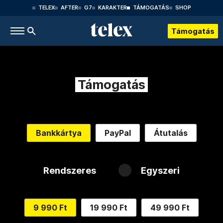
TELEX
AFTER
G7
KARAKTER
TÁMOGATÁS
SHOP
Támogatás
Támogatás
Bankkártya
PayPal
Átutalás
Rendszeres
Egyszeri
9 990 Ft
19 990 Ft
49 990 Ft