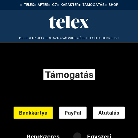
TELEX
AFTER
G7
KARAKTER
TÁMOGATÁS
SHOP
BELFÖLD
KÜLFÖLD
GAZDASÁG
VIDEÓ
ÉLET
TECHTUD
ENGLISH
Támogatás
Bankkártya
PayPal
Átutalás
Rendszeres
Egyszeri