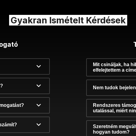
Gyakran Ismételt Kérdések
ogató
Mit csináljak, ha h
elfelejtettem a cím
k?
Nem tudok bejelent
támogatást?
Rendszeres támog
utalással, miért n
számít?
Szeretném megvált
hogyan tudom?