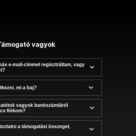
Támogató vagyok
ibás e-mail-címmel regisztráltam, vagy
et?
kezni, mi a baj?
atótok vagyok bankszámláról
incs fiókom?
oztatni a támogatási összeget,