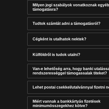
Milyen jogi szabályok vonatkoznak egyéb
támogatásra?
Tudtok számlát adni a támogatásról?
Cégként is utalhatok nektek?
Külföldről is tudok utalni?
Van-e lehetőség arra, hogy banki utalássa
rendszerességgel támogassalak titeket?
Lehet postai csekkel/utalvánnyal fizetni 
Miért vannak a bankkártyás fizetések
minimumösszegekhez kötve?