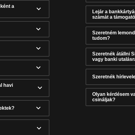
ként a
Lejár a bankkárty
számát a támogató
Szeretném lemonda
tudom?
Szeretnék átállni 
vagy banki utalás
Szeretnék hírlevele
l havi
Olyan kérdésem van
csináljak?
nektek?