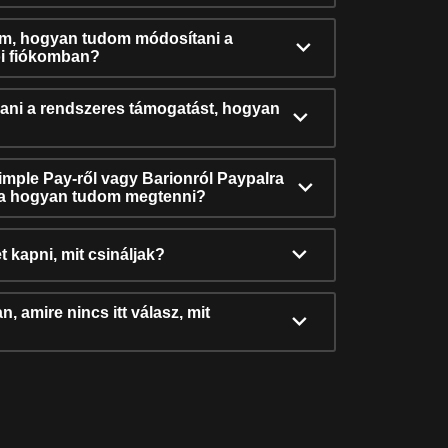
ám, hogyan tudom módosítani a
i fiókomban?
ni a rendszeres támogatást, hogyan
Simple Pay-ről vagy Barionról Paypalra
ra hogyan tudom megtenni?
t kapni, mit csináljak?
, amire nincs itt válasz, mit