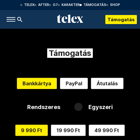
TELEX
AFTER
G7
KARAKTER
TÁMOGATÁS
SHOP
Támogatás
Támogatás
Bankkártya
PayPal
Átutalás
Rendszeres
Egyszeri
9 990 Ft
19 990 Ft
49 990 Ft