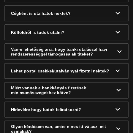
Cégként is utalhatok nektek?
Külföldről is tudok utalni?
Van-e lehetőség arra, hogy banki utalással havi
rendszerességgel támogassalak titeket?
Lehet postai csekkel/utalvánnyal fizetni nektek?
Miért vannak a bankkártyás fizetések
minimumösszegekhez kötve?
Hírlevélre hogy tudok feliratkozni?
Olyan kérdésem van, amire nincs itt válasz, mit
csináljak?