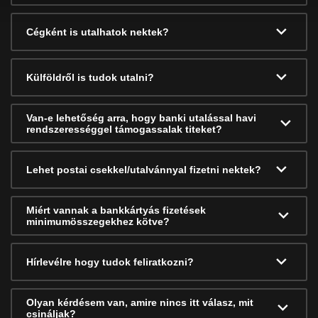
Cégként is utalhatok nektek?
Külföldről is tudok utalni?
Van-e lehetőség arra, hogy banki utalással havi
rendszerességgel támogassalak titeket?
Lehet postai csekkel/utalvánnyal fizetni nektek?
Miért vannak a bankkártyás fizetések
minimumösszegekhez kötve?
Hírlevélre hogy tudok feliratkozni?
Olyan kérdésem van, amire nincs itt válasz, mit
csináljak?