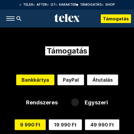
TELEX
AFTER
G7
KARAKTER
TÁMOGATÁS
SHOP
Támogatás
Támogatás
Bankkártya
PayPal
Átutalás
Rendszeres
Egyszeri
9 990 Ft
19 990 Ft
49 990 Ft