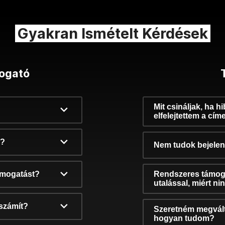
Gyakran Ismételt Kérdések
ogató
Mit csináljak, ha h
elfelejtettem a cím
k?
Nem tudok bejelent
támogatást?
Rendszeres támog
utalással, miért n
számít?
Szeretném megvált
hogyan tudom?