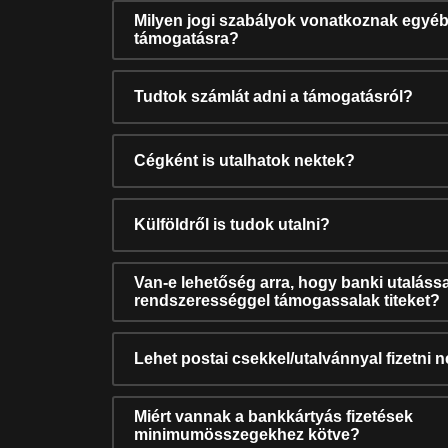
Milyen jogi szabályok vonatkoznak egyéb
támogatásra?
Tudtok számlát adni a támogatásról?
Cégként is utalhatok nektek?
Külföldről is tudok utalni?
Van-e lehetőség arra, hogy banki utalássa
rendszerességgel támogassalak titeket?
Lehet postai csekkel/utalvánnyal fizetni 
Miért vannak a bankkártyás fizetések
minimumösszegekhez kötve?