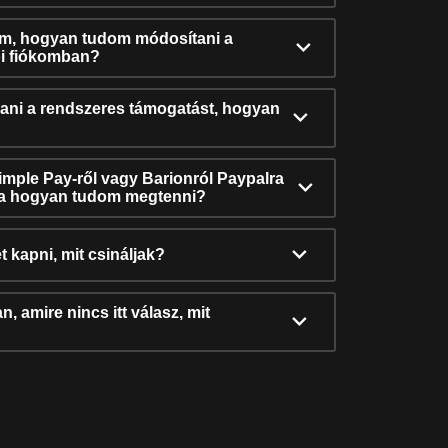
ám, hogyan tudom módosítani a
i fiókomban?
ni a rendszeres támogatást, hogyan
Simple Pay-ről vagy Barionról Paypalra
ra hogyan tudom megtenni?
t kapni, mit csináljak?
, amire nincs itt válasz, mit