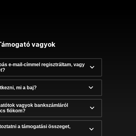
Támogató vagyok
ibás e-mail-címmel regisztráltam, vagy
et?
kezni, mi a baj?
atótok vagyok bankszámláról
incs fiókom?
oztatni a támogatási összeget,