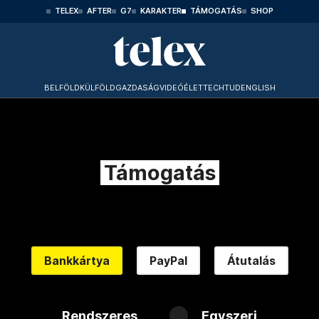
TELEX
AFTER
G7
KARAKTER
TÁMOGATÁS
SHOP
BELFÖLD
KÜLFÖLD
GAZDASÁG
VIDEÓ
ÉLET
TECHTUD
ENGLISH
Támogatás
Bankkártya
PayPal
Átutalás
Rendszeres
Egyszeri