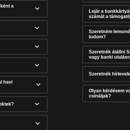
ként a
Lejár a bankkárty
számát a támogató
Szeretném lemonda
tudom?
Szeretnék átállni 
vagy banki utalás
Szeretnék hírlevele
l havi
Olyan kérdésem van
csináljak?
nektek?