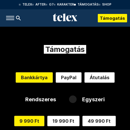
TELEX
AFTER
G7
KARAKTER
TÁMOGATÁS
SHOP
Támogatás
Támogatás
Bankkártya
PayPal
Átutalás
Rendszeres
Egyszeri
9 990 Ft
19 990 Ft
49 990 Ft