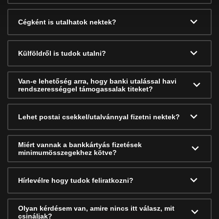
Cégként is utalhatok nektek?
Külföldről is tudok utalni?
Van-e lehetőség arra, hogy banki utalással havi
rendszerességgel támogassalak titeket?
Lehet postai csekkel/utalvánnyal fizetni nektek?
Miért vannak a bankkártyás fizetések
minimumösszegekhez kötve?
Hírlevélre hogy tudok feliratkozni?
Olyan kérdésem van, amire nincs itt válasz, mit
csináljak?