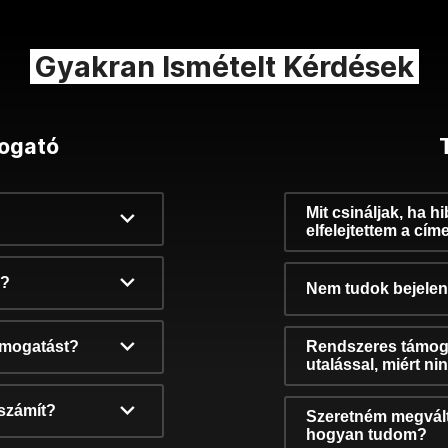
Gyakran Ismételt Kérdések
ogató
Mit csináljak, ha h
elfelejtettem a cím
k?
Nem tudok bejelent
támogatást?
Rendszeres támog
utalással, miért n
számít?
Szeretném megvált
hogyan tudom?