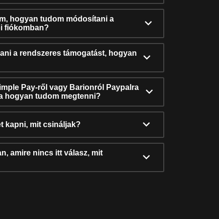
ám, hogyan tudom módosítani a
i fiókomban?
ni a rendszeres támogatást, hogyan
Simple Pay-ről vagy Barionról Paypalra
ra hogyan tudom megtenni?
t kapni, mit csináljak?
, amire nincs itt válasz, mit