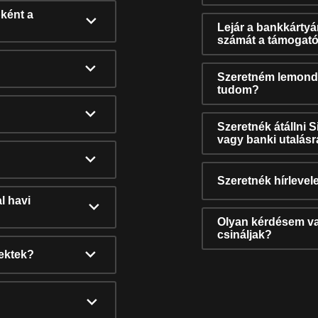
ként a
Lejár a bankkárty
számát a támogató
Szeretném lemonda
tudom?
Szeretnék átállni 
vagy banki utalás
Szeretnék hírlevele
l havi
Olyan kérdésem van
csináljak?
nektek?