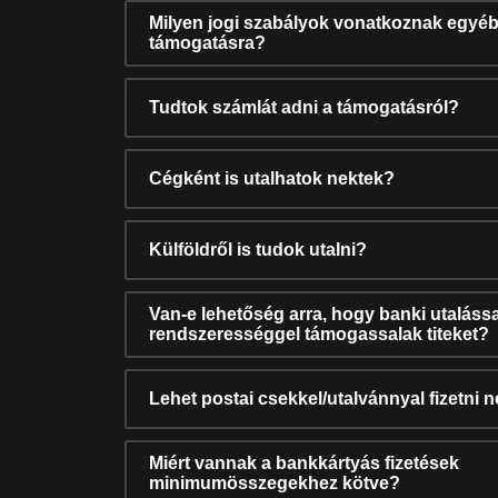
Milyen jogi szabályok vonatkoznak egyéb
támogatásra?
Tudtok számlát adni a támogatásról?
Cégként is utalhatok nektek?
Külföldről is tudok utalni?
Van-e lehetőség arra, hogy banki utalássa
rendszerességgel támogassalak titeket?
Lehet postai csekkel/utalvánnyal fizetni 
Miért vannak a bankkártyás fizetések
minimumösszegekhez kötve?