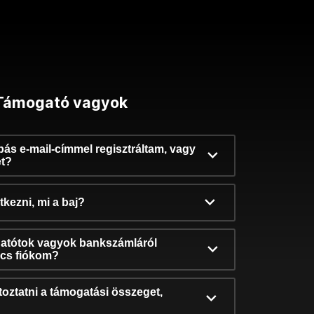
Támogató vagyok
ibás e-mail-címmel regisztráltam, vagy
et?
kezni, mi a baj?
atótok vagyok bankszámláról
incs fiókom?
oztatni a támogatási összeget,