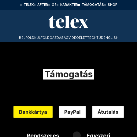
TELEX
AFTER
G7
KARAKTER
TÁMOGATÁS
SHOP
BELFÖLD
KÜLFÖLD
GAZDASÁG
VIDEÓ
ÉLET
TECHTUD
ENGLISH
Támogatás
Bankkártya
PayPal
Átutalás
Rendszeres
Egyszeri