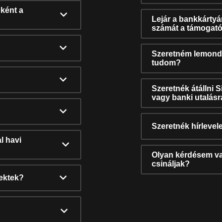
ként a
Lejár a bankkárty
számát a támogató
Szeretném lemonda
tudom?
Szeretnék átállni 
vagy banki utalás
Szeretnék hírlevele
l havi
Olyan kérdésem van
csináljak?
nektek?