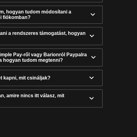
ám, hogyan tudom módosítani a
i fiókomban?
ni a rendszeres támogatást, hogyan
Simple Pay-ről vagy Barionról Paypalra
ra hogyan tudom megtenni?
t kapni, mit csináljak?
, amire nincs itt válasz, mit