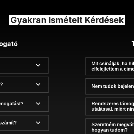
Gyakran Ismételt Kérdések
ogató
Mit csináljak, ha h
elfelejtettem a cím
k?
Nem tudok bejelent
támogatást?
Rendszeres támog
utalással, miért n
számít?
Szeretném megvált
hogyan tudom?