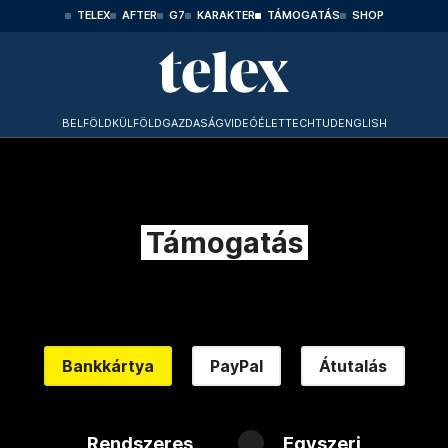
TELEX
AFTER
G7
KARAKTER
TÁMOGATÁS
SHOP
BELFÖLD
KÜLFÖLD
GAZDASÁG
VIDEÓ
ÉLET
TECHTUD
ENGLISH
Támogatás
Bankkártya
PayPal
Átutalás
Rendszeres
Egyszeri