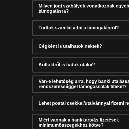
Milyen jogi szabályok vonatkoznak egyéb
támogatásra?
Tudtok számlát adni a támogatásról?
Cégként is utalhatok nektek?
Külföldről is tudok utalni?
Van-e lehetőség arra, hogy banki utalássa
rendszerességgel támogassalak titeket?
Lehet postai csekkel/utalvánnyal fizetni 
Miért vannak a bankkártyás fizetések
minimumösszegekhez kötve?