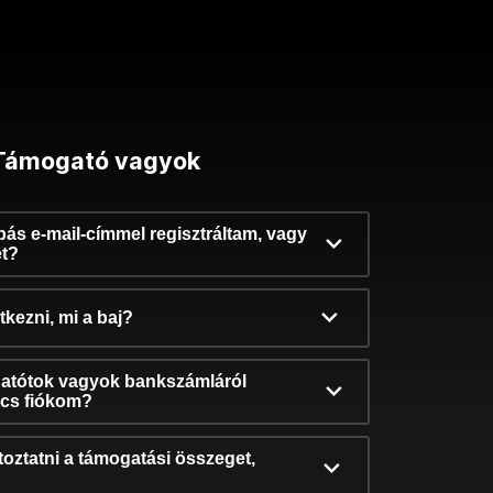
Támogató vagyok
ibás e-mail-címmel regisztráltam, vagy
et?
kezni, mi a baj?
atótok vagyok bankszámláról
incs fiókom?
oztatni a támogatási összeget,