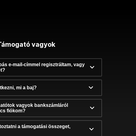
Támogató vagyok
ibás e-mail-címmel regisztráltam, vagy
et?
kezni, mi a baj?
atótok vagyok bankszámláról
incs fiókom?
oztatni a támogatási összeget,