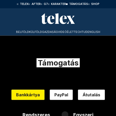
TELEX
AFTER
G7
KARAKTER
TÁMOGATÁS
SHOP
BELFÖLD
KÜLFÖLD
GAZDASÁG
VIDEÓ
ÉLET
TECHTUD
ENGLISH
Támogatás
Bankkártya
PayPal
Átutalás
Rendszeres
Egyszeri