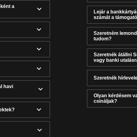
ként a
Lejár a bankkárty
számát a támogató
Szeretném lemonda
tudom?
Szeretnék átállni 
vagy banki utalás
Szeretnék hírlevele
l havi
Olyan kérdésem van
csináljak?
nektek?