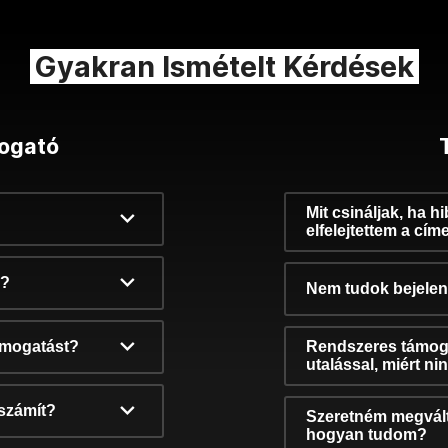
Gyakran Ismételt Kérdések
ogató
Mit csináljak, ha h
elfelejtettem a cím
k?
Nem tudok bejelent
támogatást?
Rendszeres támog
utalással, miért n
számít?
Szeretném megvált
hogyan tudom?