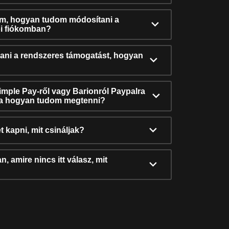
ám, hogyan tudom módosítani a
i fiókomban?
ni a rendszeres támogatást, hogyan
Simple Pay-ről vagy Barionról Paypalra
ra hogyan tudom megtenni?
t kapni, mit csináljak?
, amire nincs itt válasz, mit