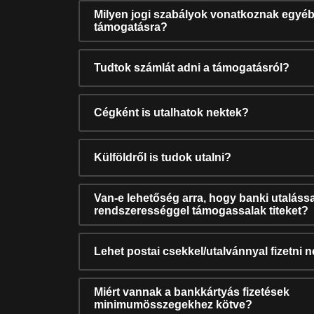
Milyen jogi szabályok vonatkoznak egyéb
támogatásra?
Tudtok számlát adni a támogatásról?
Cégként is utalhatok nektek?
Külföldről is tudok utalni?
Van-e lehetőség arra, hogy banki utalássa
rendszerességgel támogassalak titeket?
Lehet postai csekkel/utalvánnyal fizetni 
Miért vannak a bankkártyás fizetések
minimumösszegekhez kötve?