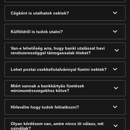
Cégként is utalhatok nektek?
Külföldről is tudok utalni?
Van-e lehetőség arra, hogy banki utalással havi
rendszerességgel támogassalak titeket?
Lehet postai csekkel/utalvánnyal fizetni nektek?
Miért vannak a bankkártyás fizetések
minimumösszegekhez kötve?
Hírlevélre hogy tudok feliratkozni?
Olyan kérdésem van, amire nincs itt válasz, mit
csináljak?