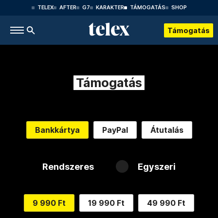
TELEX
AFTER
G7
KARAKTER
TÁMOGATÁS
SHOP
Támogatás
Támogatás
Bankkártya
PayPal
Átutalás
Rendszeres
Egyszeri
9 990 Ft
19 990 Ft
49 990 Ft