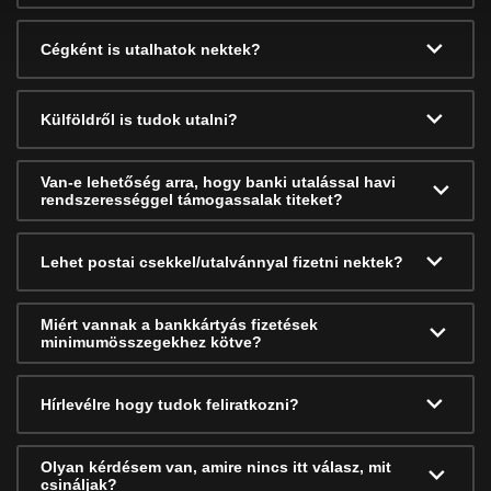
Cégként is utalhatok nektek?
Külföldről is tudok utalni?
Van-e lehetőség arra, hogy banki utalással havi
rendszerességgel támogassalak titeket?
Lehet postai csekkel/utalvánnyal fizetni nektek?
Miért vannak a bankkártyás fizetések
minimumösszegekhez kötve?
Hírlevélre hogy tudok feliratkozni?
Olyan kérdésem van, amire nincs itt válasz, mit
csináljak?