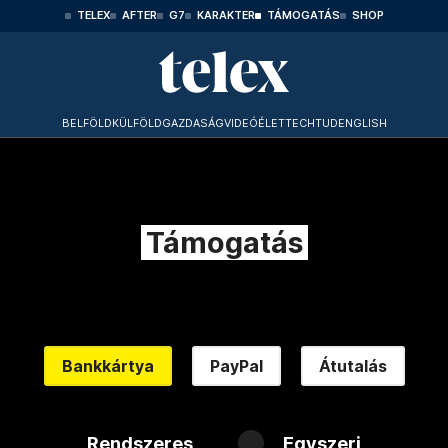
TELEX
AFTER
G7
KARAKTER
TÁMOGATÁS
SHOP
BELFÖLD
KÜLFÖLD
GAZDASÁG
VIDEÓ
ÉLET
TECHTUD
ENGLISH
Támogatás
Bankkártya
PayPal
Átutalás
Rendszeres
Egyszeri