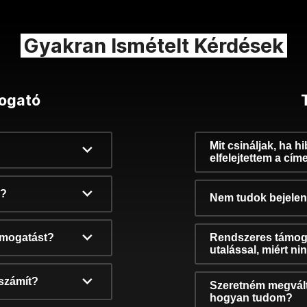
Gyakran Ismételt Kérdések
ogató
Mit csináljak, ha h
elfelejtettem a cím
k?
Nem tudok bejelent
támogatást?
Rendszeres támog
utalással, miért n
számít?
Szeretném megvált
hogyan tudom?