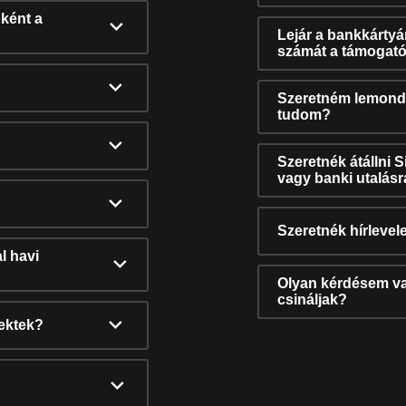
ként a
Lejár a bankkárty
számát a támogató
Szeretném lemonda
tudom?
Szeretnék átállni 
vagy banki utalás
Szeretnék hírlevele
l havi
Olyan kérdésem van
csináljak?
nektek?