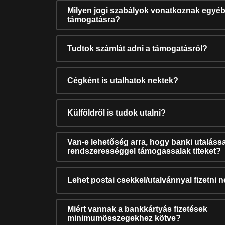
Milyen jogi szabályok vonatkoznak egyéb
támogatásra?
Tudtok számlát adni a támogatásról?
Cégként is utalhatok nektek?
Külföldről is tudok utalni?
Van-e lehetőség arra, hogy banki utalássa
rendszerességgel támogassalak titeket?
Lehet postai csekkel/utalvánnyal fizetni 
Miért vannak a bankkártyás fizetések
minimumösszegekhez kötve?