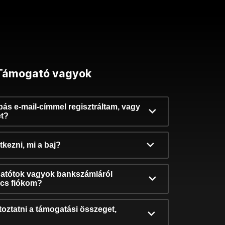
Támogató vagyok
ibás e-mail-címmel regisztráltam, vagy
et?
kezni, mi a baj?
atótok vagyok bankszámláról
incs fiókom?
oztatni a támogatási összeget,