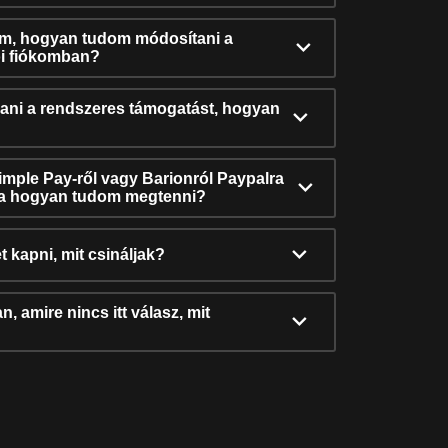
ám, hogyan tudom módosítani a
i fiókomban?
ni a rendszeres támogatást, hogyan
Simple Pay-ről vagy Barionról Paypalra
ra hogyan tudom megtenni?
t kapni, mit csináljak?
, amire nincs itt válasz, mit