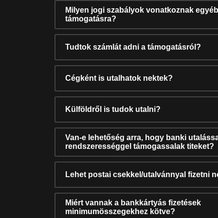
Milyen jogi szabályok vonatkoznak egyéb
támogatásra?
Tudtok számlát adni a támogatásról?
Cégként is utalhatok nektek?
Külföldről is tudok utalni?
Van-e lehetőség arra, hogy banki utalássa
rendszerességgel támogassalak titeket?
Lehet postai csekkel/utalvánnyal fizetni 
Miért vannak a bankkártyás fizetések
minimumösszegekhez kötve?