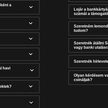
ként a
Lejár a bankkárty
számát a támogató
Szeretném lemonda
tudom?
Szeretnék átállni 
vagy banki utalás
Szeretnék hírlevele
l havi
Olyan kérdésem van
csináljak?
nektek?