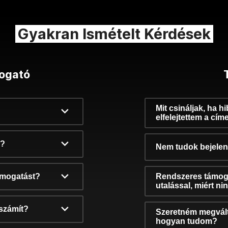
Gyakran Ismételt Kérdések
ogató
Mit csináljak, ha h
elfelejtettem a cím
k?
Nem tudok bejelent
támogatást?
Rendszeres támog
utalással, miért n
számít?
Szeretném megvált
hogyan tudom?