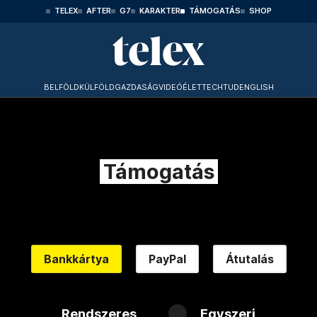
TELEX
AFTER
G7
KARAKTER
TÁMOGATÁS
SHOP
BELFÖLD
KÜLFÖLD
GAZDASÁG
VIDEÓ
ÉLET
TECHTUD
ENGLISH
Támogatás
Bankkártya
PayPal
Átutalás
Rendszeres
Egyszeri