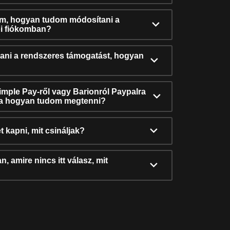
ám, hogyan tudom módosítani a
i fiókomban?
ni a rendszeres támogatást, hogyan
Simple Pay-ről vagy Barionról Paypalra
ra hogyan tudom megtenni?
t kapni, mit csináljak?
, amire nincs itt válasz, mit