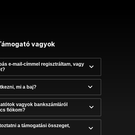
Támogató vagyok
ibás e-mail-címmel regisztráltam, vagy
et?
kezni, mi a baj?
atótok vagyok bankszámláról
incs fiókom?
oztatni a támogatási összeget,