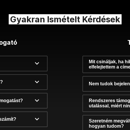
Gyakran Ismételt Kérdések
ogató
Mit csináljak, ha h
elfelejtettem a cím
k?
Nem tudok bejelent
támogatást?
Rendszeres támog
utalással, miért n
számít?
Szeretném megvált
hogyan tudom?