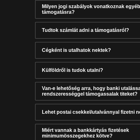
Milyen jogi szabályok vonatkoznak egyéb
támogatásra?
Tudtok számlát adni a támogatásról?
Cégként is utalhatok nektek?
Külföldről is tudok utalni?
Van-e lehetőség arra, hogy banki utalássa
rendszerességgel támogassalak titeket?
Lehet postai csekkel/utalvánnyal fizetni 
Miért vannak a bankkártyás fizetések
minimumösszegekhez kötve?