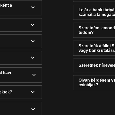
ként a
Lejár a bankkárty
számát a támogató
Szeretném lemonda
tudom?
Szeretnék átállni 
vagy banki utalás
Szeretnék hírlevele
l havi
Olyan kérdésem van
csináljak?
nektek?