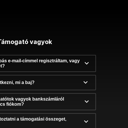
Támogató vagyok
ibás e-mail-címmel regisztráltam, vagy
et?
kezni, mi a baj?
atótok vagyok bankszámláról
incs fiókom?
oztatni a támogatási összeget,