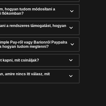
ám, hogyan tudom módosítani a
i fiókomban?
ni a rendszeres támogatást, hogyan
Simple Pay-ről vagy Barionról Paypalra
ra hogyan tudom megtenni?
t kapni, mit csináljak?
, amire nincs itt válasz, mit