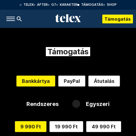
TELEX
AFTER
G7
KARAKTER
TÁMOGATÁS
SHOP
Támogatás
Támogatás
Bankkártya
PayPal
Átutalás
Rendszeres
Egyszeri
9 990 Ft
19 990 Ft
49 990 Ft