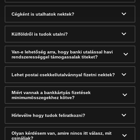
Cégként is utalhatok nektek?
Külföldről is tudok utalni?
Van-e lehetőség arra, hogy banki utalással havi
rendszerességgel támogassalak titeket?
Lehet postai csekkel/utalvánnyal fizetni nektek?
Miért vannak a bankkártyás fizetések
minimumösszegekhez kötve?
Hírlevélre hogy tudok feliratkozni?
Olyan kérdésem van, amire nincs itt válasz, mit
csináljak?