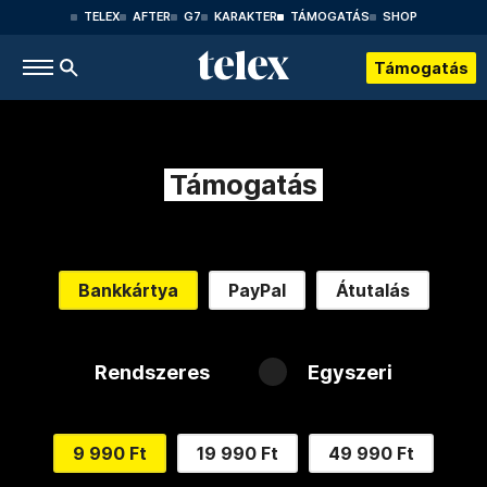
TELEX
AFTER
G7
KARAKTER
TÁMOGATÁS
SHOP
Támogatás
Támogatás
Bankkártya
PayPal
Átutalás
Rendszeres
Egyszeri
9 990 Ft
19 990 Ft
49 990 Ft