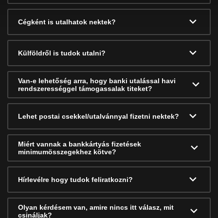
Cégként is utalhatok nektek?
Külföldről is tudok utalni?
Van-e lehetőség arra, hogy banki utalással havi
rendszerességgel támogassalak titeket?
Lehet postai csekkel/utalvánnyal fizetni nektek?
Miért vannak a bankkártyás fizetések
minimumösszegekhez kötve?
Hírlevélre hogy tudok feliratkozni?
Olyan kérdésem van, amire nincs itt válasz, mit
csináljak?