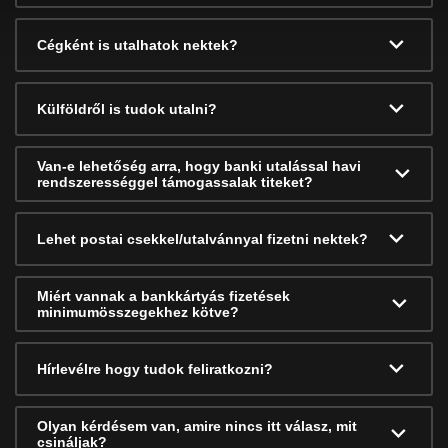
Cégként is utalhatok nektek?
Külföldről is tudok utalni?
Van-e lehetőség arra, hogy banki utalással havi
rendszerességgel támogassalak titeket?
Lehet postai csekkel/utalvánnyal fizetni nektek?
Miért vannak a bankkártyás fizetések
minimumösszegekhez kötve?
Hírlevélre hogy tudok feliratkozni?
Olyan kérdésem van, amire nincs itt válasz, mit
csináljak?