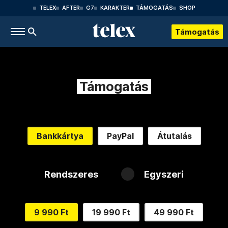
TELEX
AFTER
G7
KARAKTER
TÁMOGATÁS
SHOP
Támogatás
Támogatás
Bankkártya
PayPal
Átutalás
Rendszeres
Egyszeri
9 990 Ft
19 990 Ft
49 990 Ft