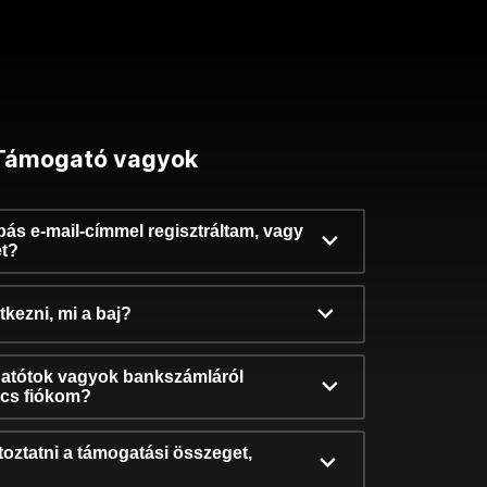
Támogató vagyok
ibás e-mail-címmel regisztráltam, vagy
et?
kezni, mi a baj?
atótok vagyok bankszámláról
incs fiókom?
oztatni a támogatási összeget,