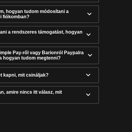
ám, hogyan tudom módosítani a
i fiókomban?
ni a rendszeres támogatást, hogyan
Simple Pay-ről vagy Barionról Paypalra
ra hogyan tudom megtenni?
t kapni, mit csináljak?
, amire nincs itt válasz, mit