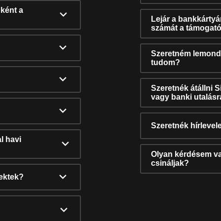
ként a
Lejár a bankkárty
számát a támogató
Szeretném lemonda
tudom?
Szeretnék átállni 
vagy banki utalás
Szeretnék hírlevele
l havi
Olyan kérdésem van
csináljak?
nektek?