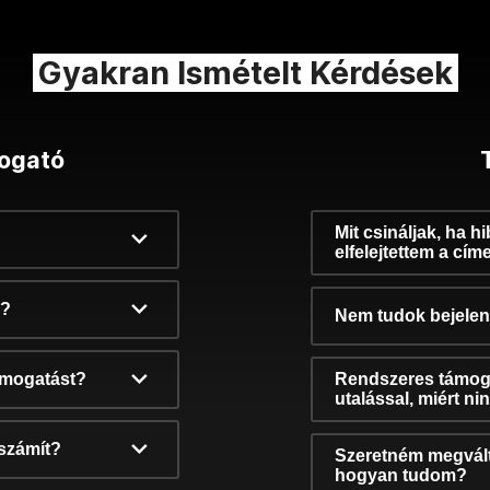
Gyakran Ismételt Kérdések
ogató
Mit csináljak, ha h
elfelejtettem a cím
k?
Nem tudok bejelent
támogatást?
Rendszeres támog
utalással, miért n
számít?
Szeretném megvált
hogyan tudom?