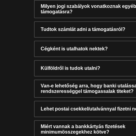
Milyen jogi szabályok vonatkoznak egyéb
támogatásra?
Tudtok számlát adni a támogatásról?
Cégként is utalhatok nektek?
Külföldről is tudok utalni?
Van-e lehetőség arra, hogy banki utalássa
rendszerességgel támogassalak titeket?
Lehet postai csekkel/utalvánnyal fizetni 
Miért vannak a bankkártyás fizetések
minimumösszegekhez kötve?