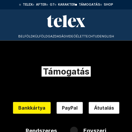
TELEX
AFTER
G7
KARAKTER
TÁMOGATÁS
SHOP
BELFÖLD
KÜLFÖLD
GAZDASÁG
VIDEÓ
ÉLET
TECHTUD
ENGLISH
Támogatás
Bankkártya
PayPal
Átutalás
Rendszeres
Egyszeri