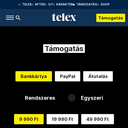
TELEX
AFTER
G7
KARAKTER
TÁMOGATÁS
SHOP
Támogatás
Támogatás
Bankkártya
PayPal
Átutalás
Rendszeres
Egyszeri
9 990 Ft
19 990 Ft
49 990 Ft