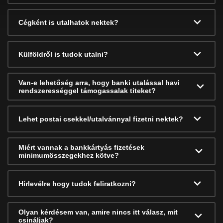
Cégként is utalhatok nektek?
Külföldről is tudok utalni?
Van-e lehetőség arra, hogy banki utalással havi
rendszerességgel támogassalak titeket?
Lehet postai csekkel/utalvánnyal fizetni nektek?
Miért vannak a bankkártyás fizetések
minimumösszegekhez kötve?
Hírlevélre hogy tudok feliratkozni?
Olyan kérdésem van, amire nincs itt válasz, mit
csináljak?