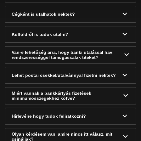
Cégként is utalhatok nektek?
Külföldről is tudok utalni?
Van-e lehetőség arra, hogy banki utalással havi
rendszerességgel támogassalak titeket?
Lehet postai csekkel/utalvánnyal fizetni nektek?
Miért vannak a bankkártyás fizetések
minimumösszegekhez kötve?
Hírlevélre hogy tudok feliratkozni?
Olyan kérdésem van, amire nincs itt válasz, mit
csináljak?