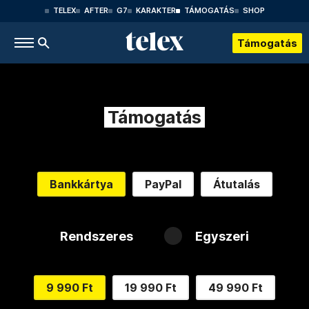
TELEX
AFTER
G7
KARAKTER
TÁMOGATÁS
SHOP
Támogatás
Támogatás
Bankkártya
PayPal
Átutalás
Rendszeres
Egyszeri
9 990 Ft
19 990 Ft
49 990 Ft