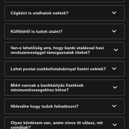
Cégként is utalhatok nektek?
Külföldről is tudok utalni?
Van-e lehetőség arra, hogy banki utalással havi
rendszerességgel támogassalak titeket?
Lehet postai csekkel/utalvánnyal fizetni nektek?
Miért vannak a bankkártyás fizetések
minimumösszegekhez kötve?
Hírlevélre hogy tudok feliratkozni?
Olyan kérdésem van, amire nincs itt válasz, mit
csináljak?