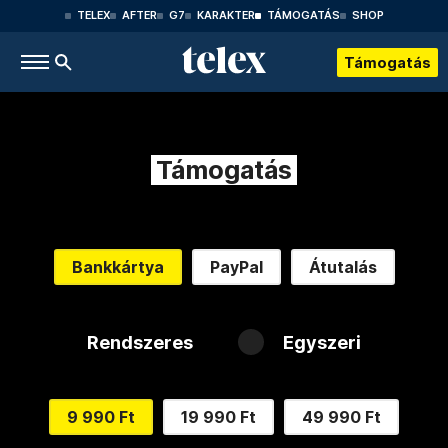
TELEX
AFTER
G7
KARAKTER
TÁMOGATÁS
SHOP
Támogatás
Támogatás
Bankkártya
PayPal
Átutalás
Rendszeres
Egyszeri
9 990 Ft
19 990 Ft
49 990 Ft