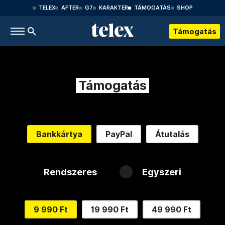
TELEX
AFTER
G7
KARAKTER
TÁMOGATÁS
SHOP
Támogatás
Támogatás
Bankkártya
PayPal
Átutalás
Rendszeres
Egyszeri
9 990 Ft
19 990 Ft
49 990 Ft