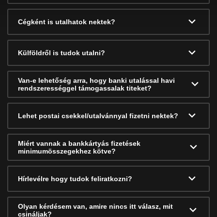
Cégként is utalhatok nektek?
Külföldről is tudok utalni?
Van-e lehetőség arra, hogy banki utalással havi
rendszerességgel támogassalak titeket?
Lehet postai csekkel/utalvánnyal fizetni nektek?
Miért vannak a bankkártyás fizetések
minimumösszegekhez kötve?
Hírlevélre hogy tudok feliratkozni?
Olyan kérdésem van, amire nincs itt válasz, mit
csináljak?