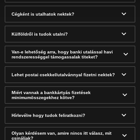
Cégként is utalhatok nektek?
Külföldről is tudok utalni?
Van-e lehetőség arra, hogy banki utalással havi
rendszerességgel támogassalak titeket?
Lehet postai csekkel/utalvánnyal fizetni nektek?
Miért vannak a bankkártyás fizetések
minimumösszegekhez kötve?
Hírlevélre hogy tudok feliratkozni?
Olyan kérdésem van, amire nincs itt válasz, mit
csináljak?