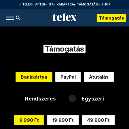
TELEX
AFTER
G7
KARAKTER
TÁMOGATÁS
SHOP
Támogatás
Támogatás
Bankkártya
PayPal
Átutalás
Rendszeres
Egyszeri
9 990 Ft
19 990 Ft
49 990 Ft