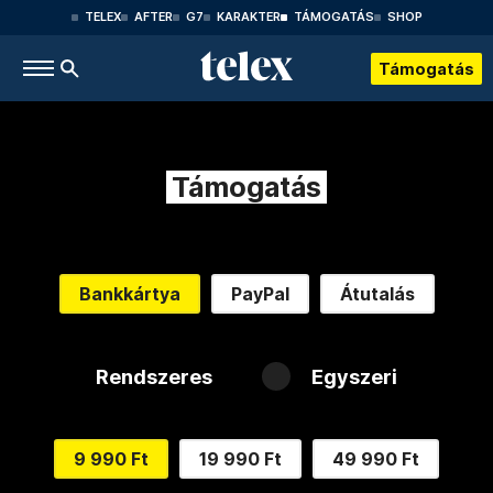
TELEX
AFTER
G7
KARAKTER
TÁMOGATÁS
SHOP
Támogatás
Támogatás
Bankkártya
PayPal
Átutalás
Rendszeres
Egyszeri
9 990 Ft
19 990 Ft
49 990 Ft