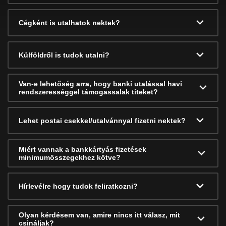
Cégként is utalhatok nektek?
Külföldről is tudok utalni?
Van-e lehetőség arra, hogy banki utalással havi
rendszerességgel támogassalak titeket?
Lehet postai csekkel/utalvánnyal fizetni nektek?
Miért vannak a bankkártyás fizetések
minimumösszegekhez kötve?
Hírlevélre hogy tudok feliratkozni?
Olyan kérdésem van, amire nincs itt válasz, mit
csináljak?