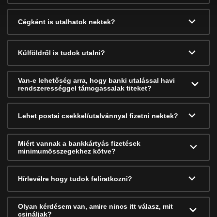
Cégként is utalhatok nektek?
Külföldről is tudok utalni?
Van-e lehetőség arra, hogy banki utalással havi
rendszerességgel támogassalak titeket?
Lehet postai csekkel/utalvánnyal fizetni nektek?
Miért vannak a bankkártyás fizetések
minimumösszegekhez kötve?
Hírlevélre hogy tudok feliratkozni?
Olyan kérdésem van, amire nincs itt válasz, mit
csináljak?