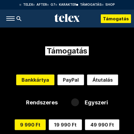
TELEX
AFTER
G7
KARAKTER
TÁMOGATÁS
SHOP
Támogatás
Támogatás
Bankkártya
PayPal
Átutalás
Rendszeres
Egyszeri
9 990 Ft
19 990 Ft
49 990 Ft