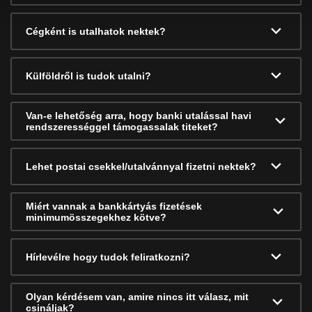
Cégként is utalhatok nektek?
Külföldről is tudok utalni?
Van-e lehetőség arra, hogy banki utalással havi
rendszerességgel támogassalak titeket?
Lehet postai csekkel/utalvánnyal fizetni nektek?
Miért vannak a bankkártyás fizetések
minimumösszegekhez kötve?
Hírlevélre hogy tudok feliratkozni?
Olyan kérdésem van, amire nincs itt válasz, mit
csináljak?