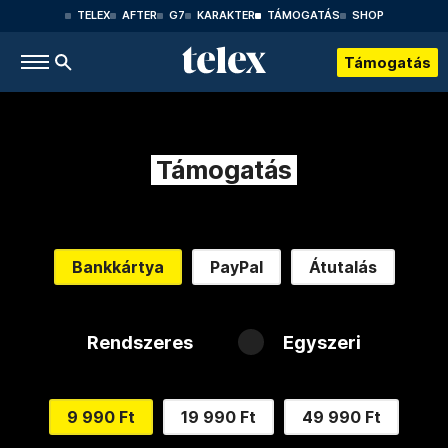
TELEX
AFTER
G7
KARAKTER
TÁMOGATÁS
SHOP
Támogatás
Támogatás
Bankkártya
PayPal
Átutalás
Rendszeres
Egyszeri
9 990 Ft
19 990 Ft
49 990 Ft