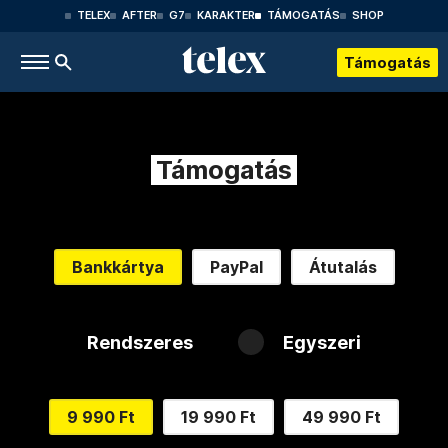
TELEX
AFTER
G7
KARAKTER
TÁMOGATÁS
SHOP
Támogatás
Támogatás
Bankkártya
PayPal
Átutalás
Rendszeres
Egyszeri
9 990 Ft
19 990 Ft
49 990 Ft