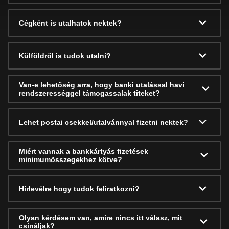
Cégként is utalhatok nektek?
Külföldről is tudok utalni?
Van-e lehetőség arra, hogy banki utalással havi
rendszerességgel támogassalak titeket?
Lehet postai csekkel/utalvánnyal fizetni nektek?
Miért vannak a bankkártyás fizetések
minimumösszegekhez kötve?
Hírlevélre hogy tudok feliratkozni?
Olyan kérdésem van, amire nincs itt válasz, mit
csináljak?