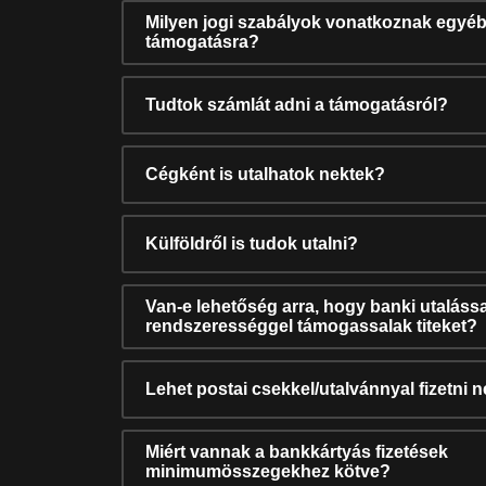
Milyen jogi szabályok vonatkoznak egyéb
támogatásra?
Tudtok számlát adni a támogatásról?
Cégként is utalhatok nektek?
Külföldről is tudok utalni?
Van-e lehetőség arra, hogy banki utalássa
rendszerességgel támogassalak titeket?
Lehet postai csekkel/utalvánnyal fizetni 
Miért vannak a bankkártyás fizetések
minimumösszegekhez kötve?