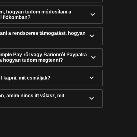
ám, hogyan tudom módosítani a
i fiókomban?
ni a rendszeres támogatást, hogyan
Simple Pay-ről vagy Barionról Paypalra
ra hogyan tudom megtenni?
t kapni, mit csináljak?
, amire nincs itt válasz, mit