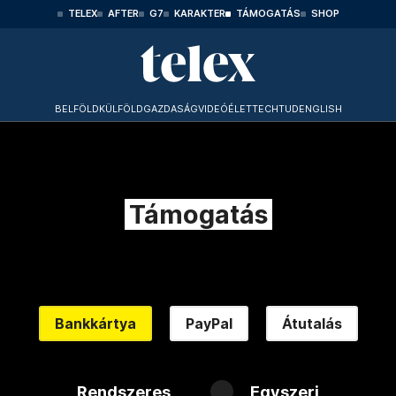
TELEX
AFTER
G7
KARAKTER
TÁMOGATÁS
SHOP
BELFÖLD
KÜLFÖLD
GAZDASÁG
VIDEÓ
ÉLET
TECHTUD
ENGLISH
Támogatás
Bankkártya
PayPal
Átutalás
Rendszeres
Egyszeri