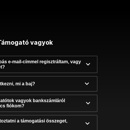
Támogató vagyok
ibás e-mail-címmel regisztráltam, vagy
et?
kezni, mi a baj?
atótok vagyok bankszámláról
incs fiókom?
oztatni a támogatási összeget,