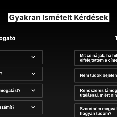
Gyakran Ismételt Kérdések
ogató
Mit csináljak, ha h
elfelejtettem a cím
k?
Nem tudok bejelent
támogatást?
Rendszeres támog
utalással, miért n
számít?
Szeretném megvált
hogyan tudom?