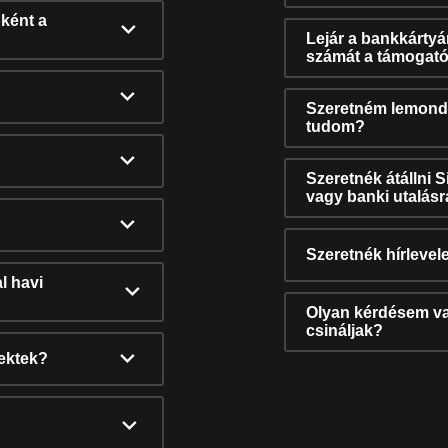
ként a
Lejár a bankkárty
számát a támogató
Szeretném lemonda
tudom?
Szeretnék átállni 
vagy banki utalás
Szeretnék hírlevele
l havi
Olyan kérdésem van
csináljak?
nektek?