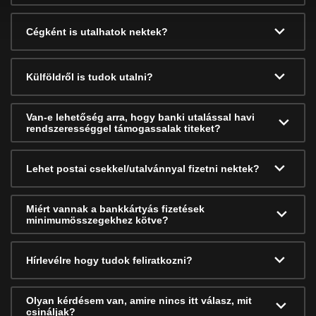
Cégként is utalhatok nektek?
Külföldről is tudok utalni?
Van-e lehetőség arra, hogy banki utalással havi
rendszerességgel támogassalak titeket?
Lehet postai csekkel/utalvánnyal fizetni nektek?
Miért vannak a bankkártyás fizetések
minimumösszegekhez kötve?
Hírlevélre hogy tudok feliratkozni?
Olyan kérdésem van, amire nincs itt válasz, mit
csináljak?