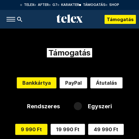
TELEX
AFTER
G7
KARAKTER
TÁMOGATÁS
SHOP
Támogatás
Támogatás
Bankkártya
PayPal
Átutalás
Rendszeres
Egyszeri
9 990 Ft
19 990 Ft
49 990 Ft