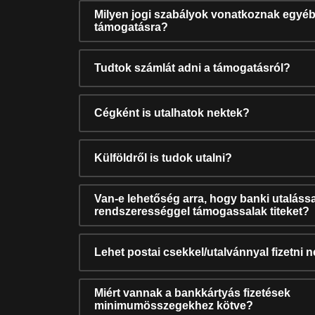
Milyen jogi szabályok vonatkoznak egyéb
támogatásra?
Tudtok számlát adni a támogatásról?
Cégként is utalhatok nektek?
Külföldről is tudok utalni?
Van-e lehetőség arra, hogy banki utalássa
rendszerességgel támogassalak titeket?
Lehet postai csekkel/utalvánnyal fizetni 
Miért vannak a bankkártyás fizetések
minimumösszegekhez kötve?