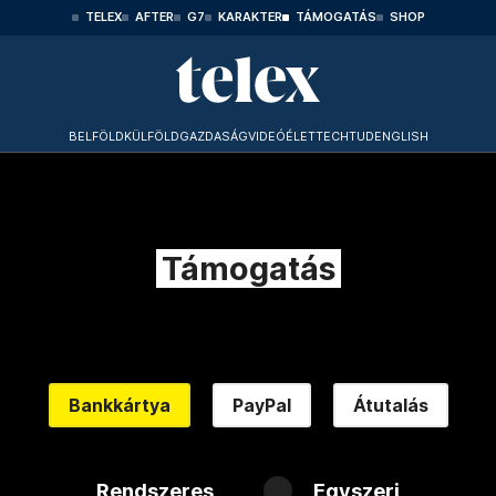
TELEX
AFTER
G7
KARAKTER
TÁMOGATÁS
SHOP
BELFÖLD
KÜLFÖLD
GAZDASÁG
VIDEÓ
ÉLET
TECHTUD
ENGLISH
Támogatás
Bankkártya
PayPal
Átutalás
Rendszeres
Egyszeri