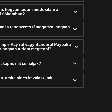
ám, hogyan tudom módosítani a
i fiókomban?
ni a rendszeres támogatást, hogyan
Simple Pay-ről vagy Barionról Paypalra
ra hogyan tudom megtenni?
t kapni, mit csináljak?
, amire nincs itt válasz, mit