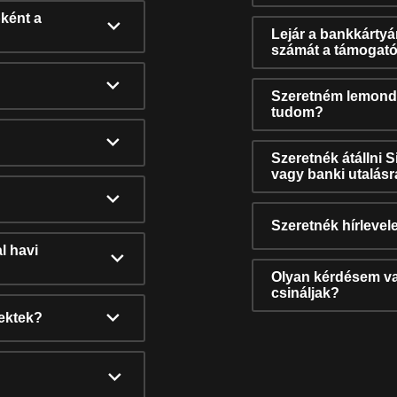
ként a
Lejár a bankkárty
számát a támogató
Szeretném lemonda
tudom?
Szeretnék átállni 
vagy banki utalás
Szeretnék hírlevele
l havi
Olyan kérdésem van
csináljak?
nektek?