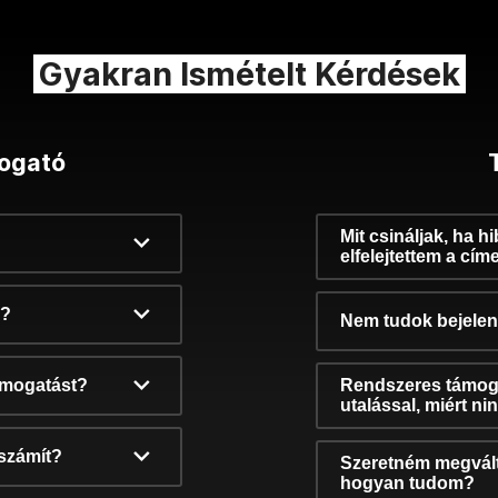
Gyakran Ismételt Kérdések
ogató
Mit csináljak, ha h
elfelejtettem a cím
k?
Nem tudok bejelent
támogatást?
Rendszeres támog
utalással, miért n
számít?
Szeretném megvált
hogyan tudom?