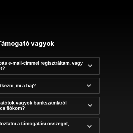
Támogató vagyok
ibás e-mail-címmel regisztráltam, vagy
et?
kezni, mi a baj?
atótok vagyok bankszámláról
incs fiókom?
oztatni a támogatási összeget,