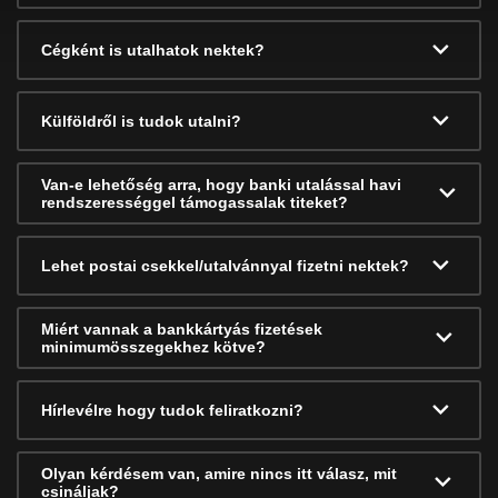
Cégként is utalhatok nektek?
Külföldről is tudok utalni?
Van-e lehetőség arra, hogy banki utalással havi
rendszerességgel támogassalak titeket?
Lehet postai csekkel/utalvánnyal fizetni nektek?
Miért vannak a bankkártyás fizetések
minimumösszegekhez kötve?
Hírlevélre hogy tudok feliratkozni?
Olyan kérdésem van, amire nincs itt válasz, mit
csináljak?