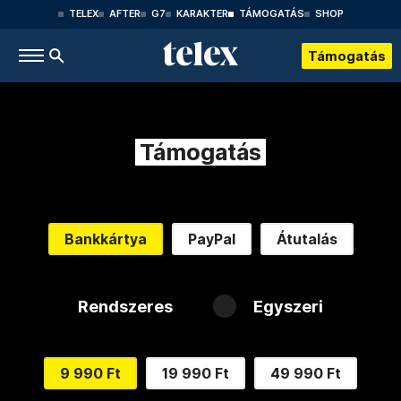
TELEX
AFTER
G7
KARAKTER
TÁMOGATÁS
SHOP
Támogatás
Támogatás
Bankkártya
PayPal
Átutalás
Rendszeres
Egyszeri
9 990 Ft
19 990 Ft
49 990 Ft