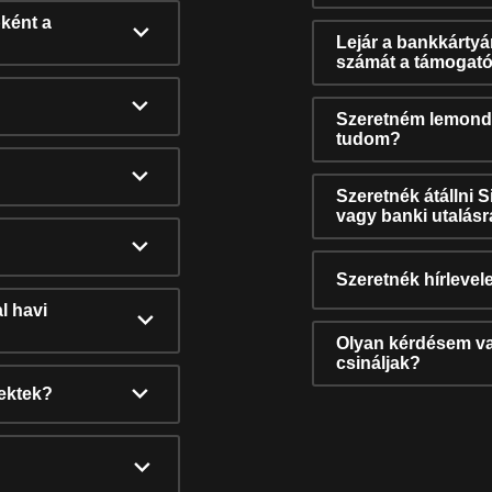
ként a
Lejár a bankkárty
számát a támogató
Szeretném lemonda
tudom?
Szeretnék átállni 
vagy banki utalás
Szeretnék hírlevele
l havi
Olyan kérdésem van
csináljak?
nektek?