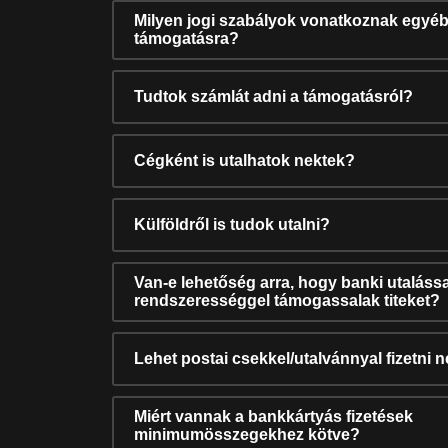
Milyen jogi szabályok vonatkoznak egyéb
támogatásra?
Tudtok számlát adni a támogatásról?
Cégként is utalhatok nektek?
Külföldről is tudok utalni?
Van-e lehetőség arra, hogy banki utalássa
rendszerességgel támogassalak titeket?
Lehet postai csekkel/utalvánnyal fizetni 
Miért vannak a bankkártyás fizetések
minimumösszegekhez kötve?