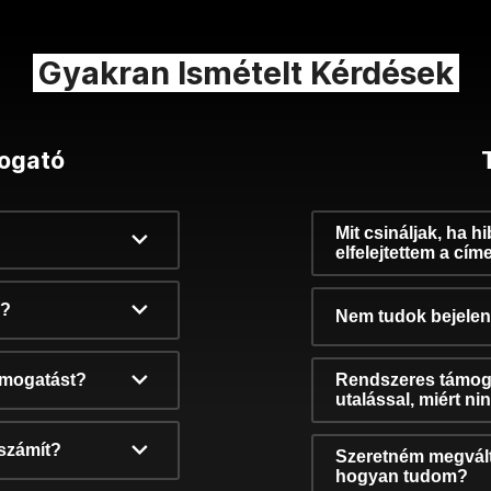
Gyakran Ismételt Kérdések
ogató
Mit csináljak, ha h
elfelejtettem a cím
k?
Nem tudok bejelent
támogatást?
Rendszeres támog
utalással, miért n
számít?
Szeretném megvált
hogyan tudom?