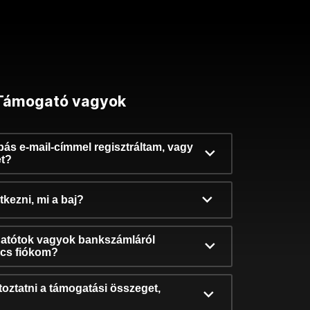
Támogató vagyok
ibás e-mail-címmel regisztráltam, vagy
et?
kezni, mi a baj?
atótok vagyok bankszámláról
incs fiókom?
oztatni a támogatási összeget,