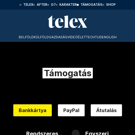
TELEX
AFTER
G7
KARAKTER
TÁMOGATÁS
SHOP
BELFÖLD
KÜLFÖLD
GAZDASÁG
VIDEÓ
ÉLET
TECHTUD
ENGLISH
Támogatás
Bankkártya
PayPal
Átutalás
Rendszeres
Egyszeri