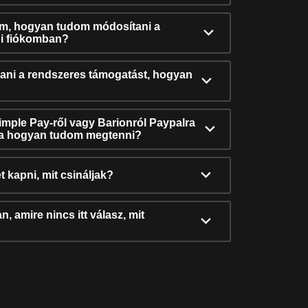
ám, hogyan tudom módosítani a
i fiókomban?
ni a rendszeres támogatást, hogyan
Simple Pay-ről vagy Barionról Paypalra
ra hogyan tudom megtenni?
t kapni, mit csináljak?
, amire nincs itt válasz, mit