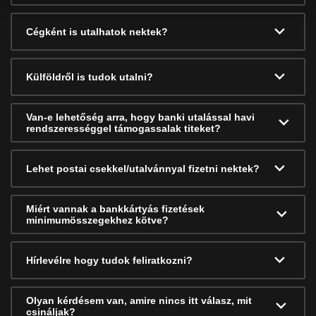
Cégként is utalhatok nektek?
Külföldről is tudok utalni?
Van-e lehetőség arra, hogy banki utalással havi
rendszerességgel támogassalak titeket?
Lehet postai csekkel/utalvánnyal fizetni nektek?
Miért vannak a bankkártyás fizetések
minimumösszegekhez kötve?
Hírlevélre hogy tudok feliratkozni?
Olyan kérdésem van, amire nincs itt válasz, mit
csináljak?