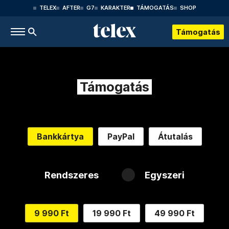
TELEX
AFTER
G7
KARAKTER
TÁMOGATÁS
SHOP
Támogatás
Támogatás
Bankkártya
PayPal
Átutalás
Rendszeres
Egyszeri
9 990 Ft
19 990 Ft
49 990 Ft