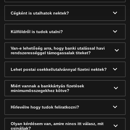
Cégként is utalhatok nektek?
Külföldről is tudok utalni?
Van-e lehetőség arra, hogy banki utalással havi
rendszerességgel támogassalak titeket?
Lehet postai csekkel/utalvánnyal fizetni nektek?
Miért vannak a bankkártyás fizetések
minimumösszegekhez kötve?
Hírlevélre hogy tudok feliratkozni?
Olyan kérdésem van, amire nincs itt válasz, mit
csináljak?