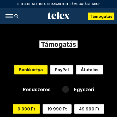
TELEX
AFTER
G7
KARAKTER
TÁMOGATÁS
SHOP
Támogatás
Támogatás
Bankkártya
PayPal
Átutalás
Rendszeres
Egyszeri
9 990 Ft
19 990 Ft
49 990 Ft