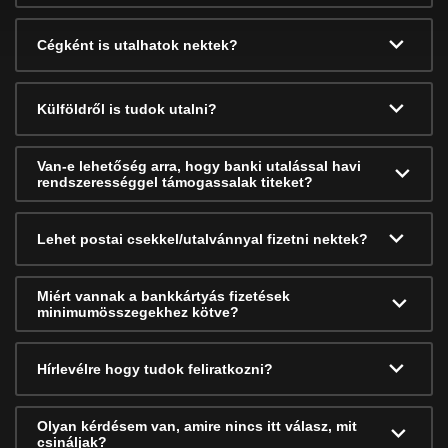
Cégként is utalhatok nektek?
Külföldről is tudok utalni?
Van-e lehetőség arra, hogy banki utalással havi
rendszerességgel támogassalak titeket?
Lehet postai csekkel/utalvánnyal fizetni nektek?
Miért vannak a bankkártyás fizetések
minimumösszegekhez kötve?
Hírlevélre hogy tudok feliratkozni?
Olyan kérdésem van, amire nincs itt válasz, mit
csináljak?