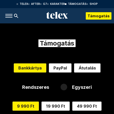
TELEX
AFTER
G7
KARAKTER
TÁMOGATÁS
SHOP
Támogatás
Támogatás
Bankkártya
PayPal
Átutalás
Rendszeres
Egyszeri
9 990 Ft
19 990 Ft
49 990 Ft