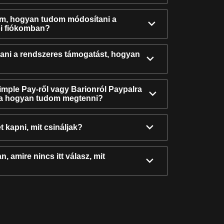
ám, hogyan tudom módosítani a
i fiókomban?
ni a rendszeres támogatást, hogyan
Simple Pay-ről vagy Barionról Paypalra
ra hogyan tudom megtenni?
t kapni, mit csináljak?
, amire nincs itt válasz, mit