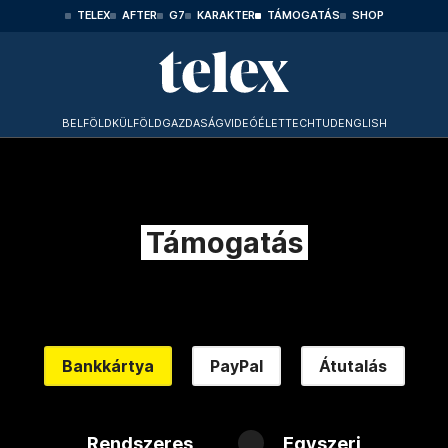
TELEX
AFTER
G7
KARAKTER
TÁMOGATÁS
SHOP
BELFÖLD
KÜLFÖLD
GAZDASÁG
VIDEÓ
ÉLET
TECHTUD
ENGLISH
Támogatás
Bankkártya
PayPal
Átutalás
Rendszeres
Egyszeri