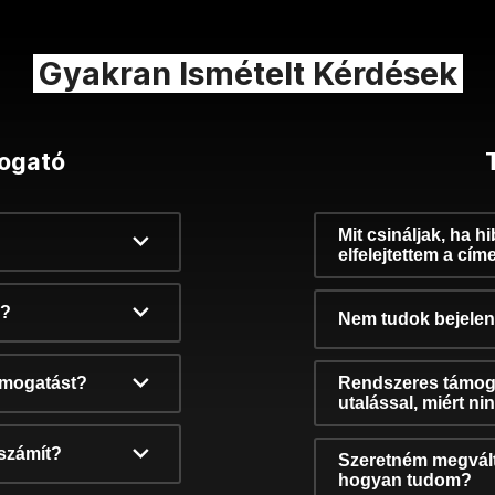
Gyakran Ismételt Kérdések
ogató
Mit csináljak, ha h
elfelejtettem a cím
k?
Nem tudok bejelent
támogatást?
Rendszeres támog
utalással, miért n
számít?
Szeretném megvált
hogyan tudom?