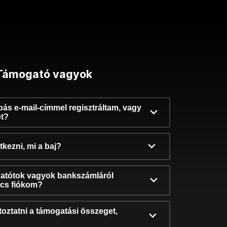
Támogató vagyok
ibás e-mail-címmel regisztráltam, vagy
et?
kezni, mi a baj?
atótok vagyok bankszámláról
incs fiókom?
oztatni a támogatási összeget,