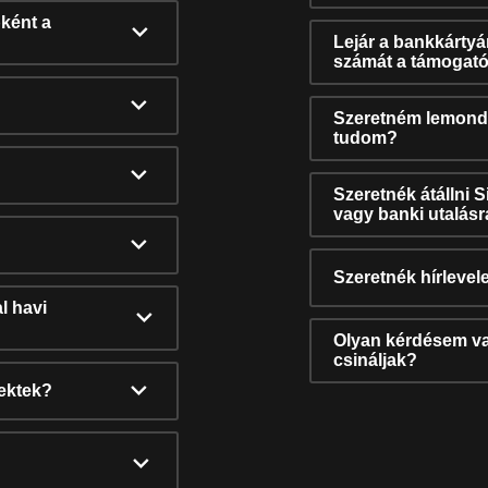
ként a
Lejár a bankkárty
számát a támogató
Szeretném lemonda
tudom?
Szeretnék átállni 
vagy banki utalás
Szeretnék hírlevele
l havi
Olyan kérdésem van
csináljak?
nektek?