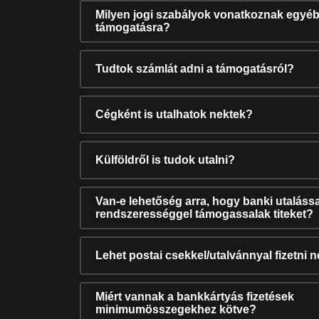
Milyen jogi szabályok vonatkoznak egyéb
támogatásra?
Tudtok számlát adni a támogatásról?
Cégként is utalhatok nektek?
Külföldről is tudok utalni?
Van-e lehetőség arra, hogy banki utalássa
rendszerességgel támogassalak titeket?
Lehet postai csekkel/utalvánnyal fizetni 
Miért vannak a bankkártyás fizetések
minimumösszegekhez kötve?